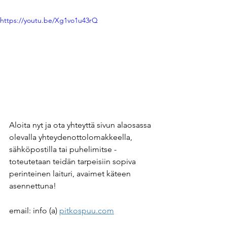
https://youtu.be/Xg1vo1u43rQ
Aloita nyt ja ota yhteyttä sivun alaosassa 
olevalla yhteydenottolomakkeella, 
sähköpostilla tai puhelimitse - 
toteutetaan teidän tarpeisiin sopiva 
perinteinen laituri, avaimet käteen 
asennettuna! 
email: info (a) 
pitkospuu.com