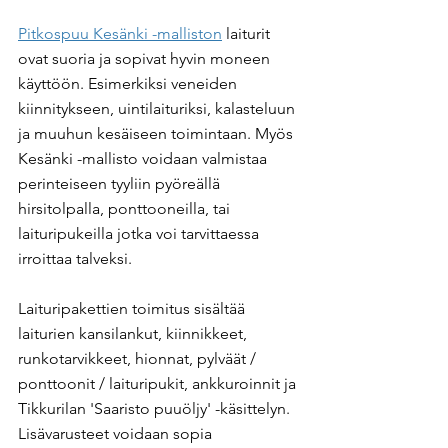
Pitkospuu Kesänki -malliston
 laiturit 
ovat suoria ja sopivat hyvin moneen 
käyttöön. Esimerkiksi veneiden 
kiinnitykseen, uintilaituriksi, kalasteluun 
ja muuhun kesäiseen toimintaan. Myös 
Kesänki -mallisto voidaan valmistaa 
perinteiseen tyyliin pyöreällä 
hirsitolpalla, ponttooneilla, tai 
laituripukeilla jotka voi tarvittaessa 
irroittaa talveksi.
Laituripakettien toimitus sisältää 
laiturien kansilankut, kiinnikkeet, 
runkotarvikkeet, hionnat, pylväät / 
ponttoonit / laituripukit, ankkuroinnit ja 
Tikkurilan 'Saaristo puuöljy' -käsittelyn. 
Lisävarusteet voidaan sopia 