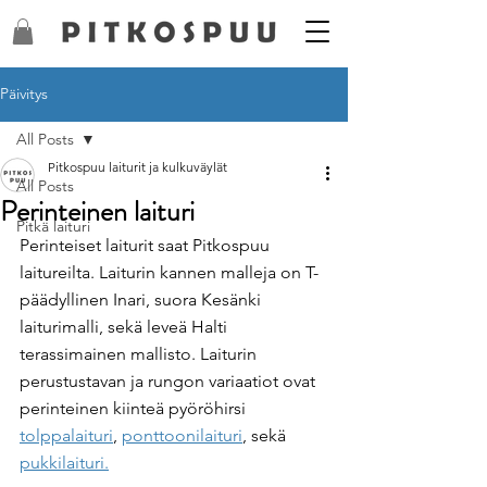
Päivitys
All Posts
Pitkospuu laiturit ja kulkuväylät
All Posts
Perinteinen laituri
Pitkä laituri
Perinteiset laiturit saat Pitkospuu 
laitureilta. Laiturin kannen malleja on T-
päädyllinen Inari, suora Kesänki 
laiturimalli, sekä leveä Halti 
terassimainen mallisto. Laiturin 
perustustavan ja rungon variaatiot ovat 
perinteinen kiinteä pyöröhirsi 
tolppalaituri
, 
ponttoonilaituri
, sekä 
pukkilaituri.