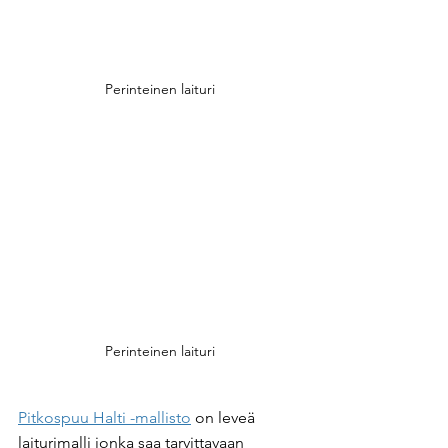
Perinteinen laituri
Perinteinen laituri
Pitkospuu Halti -mallisto
 on leveä 
laiturimalli jonka saa tarvittavaan 