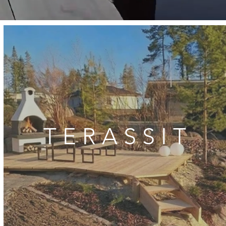
T E R A S S I T