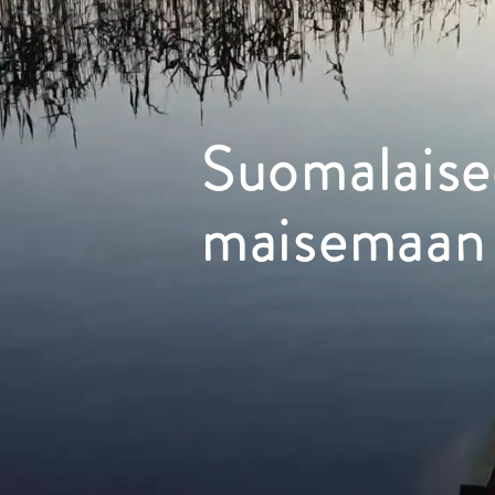
Suomalais
maisemaan