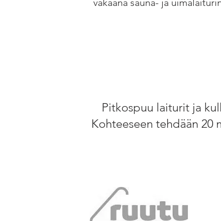
vakaana sauna- ja uimalaituri
Pitkospuu laiturit ja k
Kohteeseen tehdään 20 m p