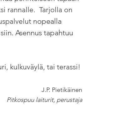
si rannalle.
Tarjolla o
n
opealla
uspalvelut n
isiin. Asennus tapahtuu
i, kulkuväylä, tai terassi!
J.P. Pietikäinen
Pitkospuu laiturit,
perustaja