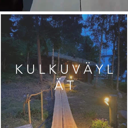
K U L K U V Ä Y L
Ä T