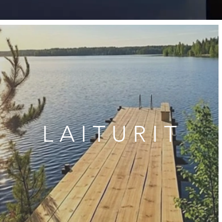
L A I T U R I T