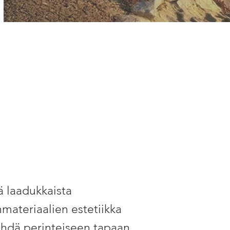
nä laadukkaista
materiaalien estetiikka
tehdä perinteiseen tapaan