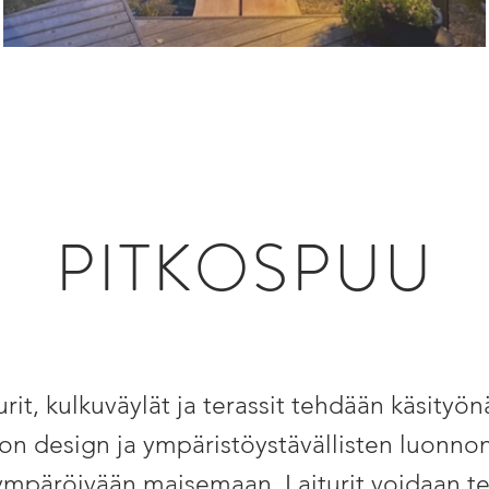
PITKOSPUU
urit, kulkuväylät ja terassit tehdään käsityö
on design ja ympäristöystävällisten luonnon
i ympäröivään maisemaan
.
Laiturit voidaan 