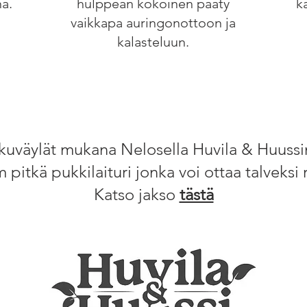
na.
hulppean kokoinen pääty
k
vaikkapa auringonottoon ja
kalasteluun.
ulkuväylät mukana Nelosella Huvila & Huussi
itkä pukkilaituri jonka voi ottaa talveksi ra
Katso jakso
tästä