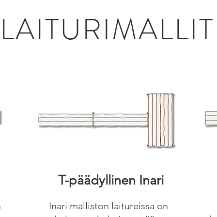
LAITURIMALLIT
T-päädyllinen Inari
n
Inari malliston laitureissa on