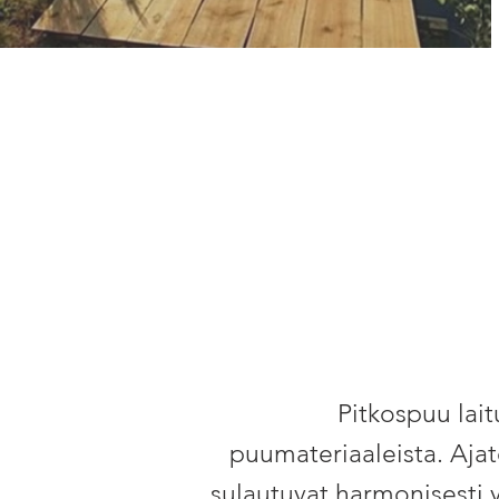
Pitkospuu lait
puumateriaaleista.
Ajat
sulautuvat harmonisest