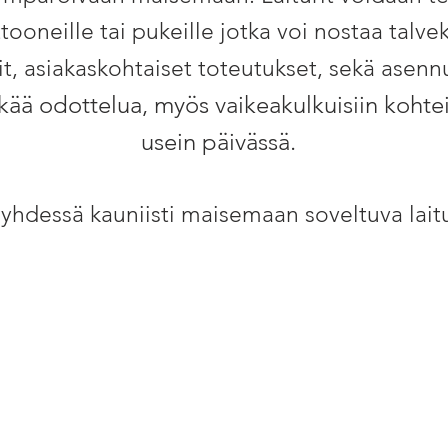
tooneille tai pukeille jotka
voi nostaa talvek
it, asiakaskohtaiset toteutukset, sekä asenn
tkää odottelua, myös vaikeakulkuisiin kohte
usein päivässä.
 yhdessä kauniisti maisemaan soveltuva laitur