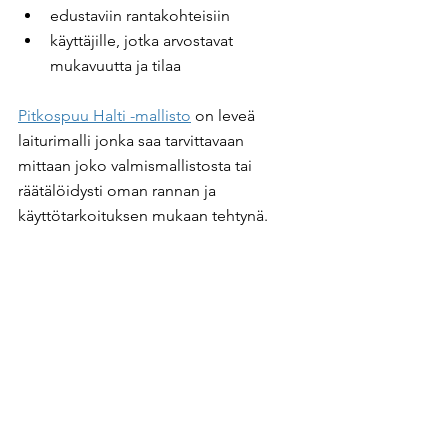
edustaviin rantakohteisiin
käyttäjille, jotka arvostavat 
mukavuutta ja tilaa
Pitkospuu Halti -mallisto
 on leveä 
laiturimalli jonka saa tarvittavaan 
mittaan joko valmismallistosta tai 
räätälöidysti oman rannan ja 
käyttötarkoituksen mukaan tehtynä. 