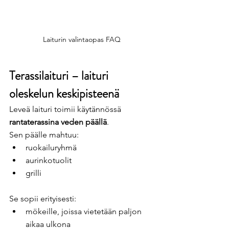
Laiturin valintaopas FAQ
Terassilaituri – laituri 
oleskelun keskipisteenä
Leveä laituri toimii käytännössä 
rantaterassina veden päällä
.
Sen päälle mahtuu:
ruokailuryhmä
aurinkotuolit
grilli
Se sopii erityisesti:
mökeille, joissa vietetään paljon 
aikaa ulkona