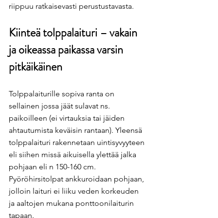
riippuu ratkaisevasti perustustavasta.
Kiinteä tolppalaituri – vakain 
ja oikeassa paikassa varsin 
pitkäikäinen
Tolppalaiturille sopiva ranta on 
sellainen jossa jäät sulavat ns. 
paikoilleen (ei virtauksia tai jäiden 
ahtautumista keväisin rantaan). Yleensä 
tolppalaituri rakennetaan uintisyvyyteen 
eli siihen missä aikuisella ylettää jalka 
pohjaan eli n 150-160 cm. 
Pyöröhirsitolpat ankkuroidaan pohjaan, 
jolloin laituri ei liiku veden korkeuden 
ja aaltojen mukana ponttoonilaiturin 
tapaan.