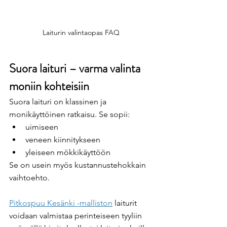
Laiturin valintaopas FAQ
Suora laituri – varma valinta 
moniin kohteisiin
Suora laituri on klassinen ja 
monikäyttöinen ratkaisu. Se sopii:
uimiseen
veneen kiinnitykseen
yleiseen mökkikäyttöön
Se on usein myös kustannustehokkain 
vaihtoehto.
Pitkospuu Kesänki -malliston
 laiturit 
voidaan valmistaa perinteiseen tyyliin 