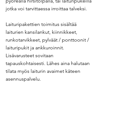
pyöreällä hirsitolpalla, tai laituripukeilla 
jotka voi tarvittaessa irroittaa talveksi.
Laituripakettien toimitus sisältää 
laiturien kansilankut, kiinnikkeet, 
runkotarvikkeet, pylväät / ponttoonit / 
laituripukit ja ankkuroinnit. 
Lisävarusteet sovitaan 
tapauskohtaisesti. Lähes aina halutaan 
tilata myös laiturin avaimet käteen 
asennuspalvelu. ​