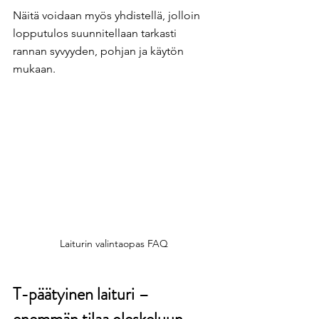
Näitä voidaan myös yhdistellä, jolloin 
lopputulos suunnitellaan tarkasti 
rannan syvyyden, pohjan ja käytön 
mukaan.
Laiturin valintaopas FAQ
T-päätyinen laituri – 
enemmän tilaa oleskeluun