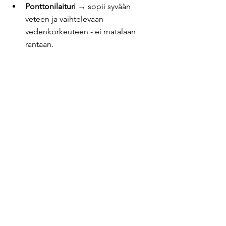
Ponttonilaituri
 → sopii syvään 
veteen ja vaihtelevaan 
vedenkorkeuteen - ei matalaan 
rantaan.
Katso video 'Laiturin valintaopas':
https://youtu.be/Xg1vo1u43rQ
Aloita nyt ja ota yhteyttä sivun alaosassa 
olevalla yhteydenottolomakkeella tai 