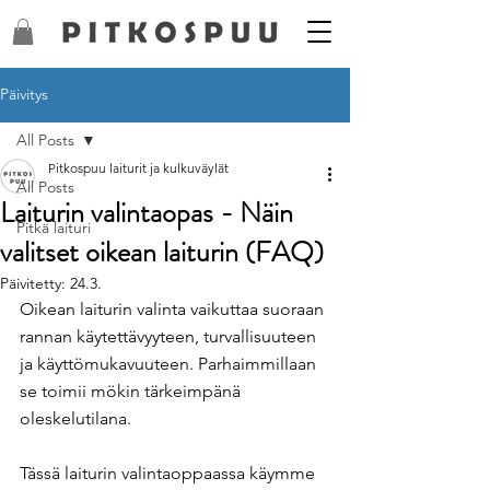
Päivitys
All Posts
Pitkospuu laiturit ja kulkuväylät
All Posts
Laiturin valintaopas - Näin
Pitkä laituri
valitset oikean laiturin (FAQ)
Päivitetty:
24.3.
Oikean laiturin valinta vaikuttaa suoraan 
rannan käytettävyyteen, turvallisuuteen 
ja käyttömukavuuteen. Parhaimmillaan 
se toimii mökin tärkeimpänä 
oleskelutilana.
Tässä laiturin valintaoppaassa käymme 