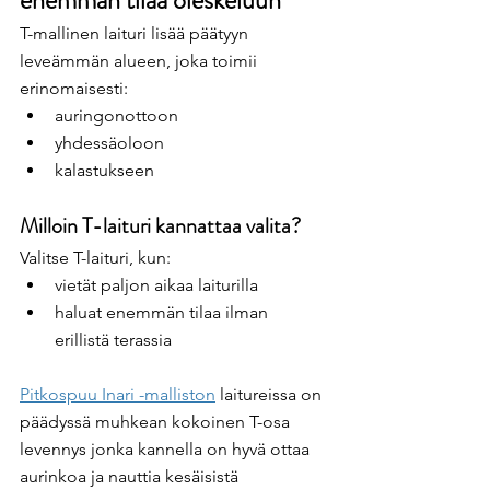
T-mallinen laituri lisää päätyyn 
leveämmän alueen, joka toimii 
erinomaisesti:
auringonottoon
yhdessäoloon
kalastukseen
Milloin T-laituri kannattaa valita?
Valitse T-laituri, kun:
vietät paljon aikaa laiturilla
haluat enemmän tilaa ilman 
erillistä terassia
Pitkospuu Inari -malliston
 laitureissa on 
päädyssä muhkean kokoinen T-osa 
levennys jonka kannella on hyvä ottaa 
aurinkoa ja nauttia kesäisistä 