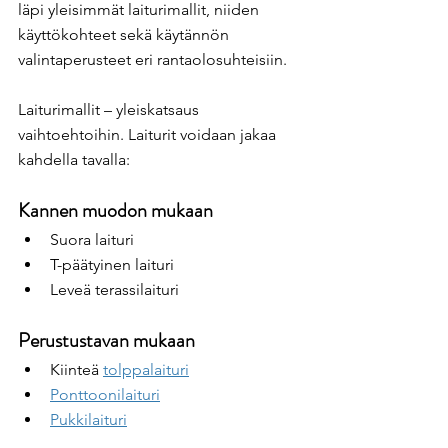
läpi yleisimmät laiturimallit, niiden 
käyttökohteet sekä käytännön 
valintaperusteet eri rantaolosuhteisiin.
Laiturimallit – yleiskatsaus 
vaihtoehtoihin. Laiturit voidaan jakaa 
kahdella tavalla:
Kannen muodon mukaan
Suora laituri
T-päätyinen laituri
Leveä terassilaituri
Perustustavan mukaan
Kiinteä 
tolppalaituri
Ponttoonilaituri
Pukkilaituri