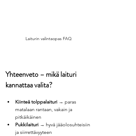
Laiturin valintaopas FAQ
Yhteenveto – mikä laituri 
kannattaa valita?
Kiinteä tolppalaituri
 → paras 
matalaan rantaan, vakain ja 
pitkäikäinen
Pukkilaituri
 → hyvä jääolosuhteisiin 
ja siirrettävyyteen