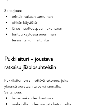
Se tarjoaa:
erittäin vakaan tuntuman
pitkän käyttöiän
lähes huoltovapaan rakenteen
tuntuu käytössä enemmän 
terassilta kuin laiturilta
Pukkilaituri – joustava 
ratkaisu jääolosuhteisiin
Pukkilaituri on siirrettävä rakenne, joka 
yleensä puretaan talveksi rannalle.
Se tarjoaa:
hyvän vakauden käytössä
mahdollisuuden suojata laituri jäiltä