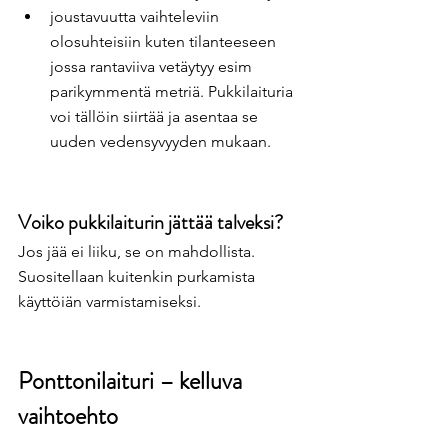
joustavuutta vaihteleviin 
olosuhteisiin kuten tilanteeseen 
jossa rantaviiva vetäytyy esim 
parikymmentä metriä. Pukkilaituria 
voi tällöin siirtää ja asentaa se 
uuden vedensyvyyden mukaan.
Voiko pukkilaiturin jättää talveksi?
Jos jää ei liiku, se on mahdollista. 
Suositellaan kuitenkin purkamista 
käyttöiän varmistamiseksi.
Ponttonilaituri – kelluva 
vaihtoehto