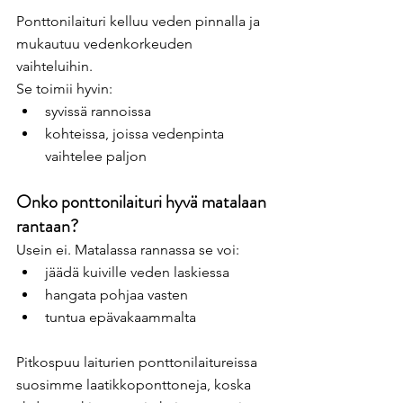
Ponttonilaituri kelluu veden pinnalla ja 
mukautuu vedenkorkeuden 
vaihteluihin.
Se toimii hyvin:
syvissä rannoissa
kohteissa, joissa vedenpinta 
vaihtelee paljon
Onko ponttonilaituri hyvä matalaan 
rantaan?
Usein ei. Matalassa rannassa se voi:
jäädä kuiville veden laskiessa
hangata pohjaa vasten
tuntua epävakaammalta
Pitkospuu laiturien ponttonilaitureissa 
suosimme laatikkoponttoneja, koska 