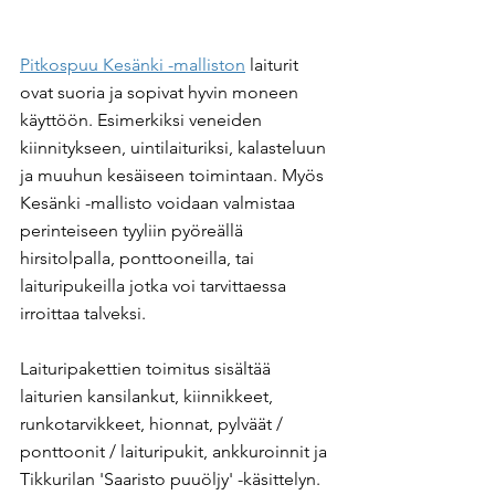
Pitkospuu Kesänki -malliston
 laiturit 
ovat suoria ja sopivat hyvin moneen 
käyttöön. Esimerkiksi veneiden 
kiinnitykseen, uintilaituriksi, kalasteluun 
ja muuhun kesäiseen toimintaan. Myös 
Kesänki -mallisto voidaan valmistaa 
perinteiseen tyyliin pyöreällä 
hirsitolpalla, ponttooneilla, tai 
laituripukeilla jotka voi tarvittaessa 
irroittaa talveksi.
Laituripakettien toimitus sisältää 
laiturien kansilankut, kiinnikkeet, 
runkotarvikkeet, hionnat, pylväät / 
ponttoonit / laituripukit, ankkuroinnit ja 
Tikkurilan 'Saaristo puuöljy' -käsittelyn. 