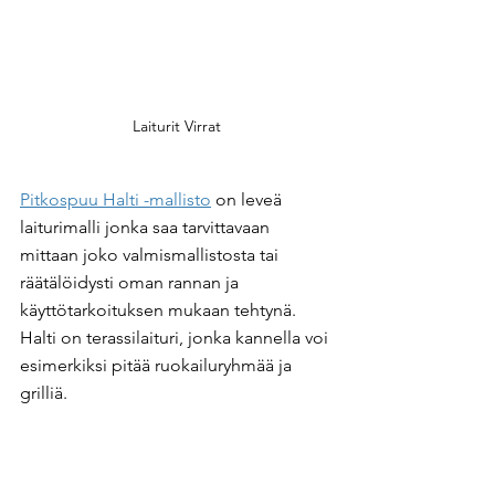
Laiturit Virrat
Pitkospuu Halti -mallisto
 on leveä 
laiturimalli jonka saa tarvittavaan 
mittaan joko valmismallistosta tai 
räätälöidysti oman rannan ja 
käyttötarkoituksen mukaan tehtynä. 
Halti on terassilaituri, jonka kannella voi 
esimerkiksi pitää ruokailuryhmää ja 
grilliä.