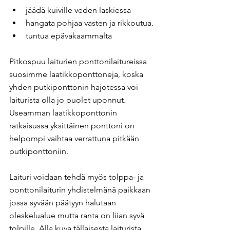
jäädä kuiville veden laskiessa
hangata pohjaa vasten ja rikkoutua.
tuntua epävakaammalta
Pitkospuu laiturien ponttonilaitureissa 
suosimme laatikkoponttoneja, koska 
yhden putkiponttonin hajotessa voi 
laiturista olla jo puolet uponnut. 
Useamman laatikkoponttonin 
ratkaisussa yksittäinen ponttoni on 
helpompi vaihtaa verrattuna pitkään 
putkiponttoniin.
Laituri voidaan tehdä myös tolppa- ja 
ponttonilaiturin yhdistelmänä paikkaan 
jossa syvään päätyyn halutaan 
oleskelualue mutta ranta on liian syvä 
tolpille. Alla kuva tällaisesta laiturista. 