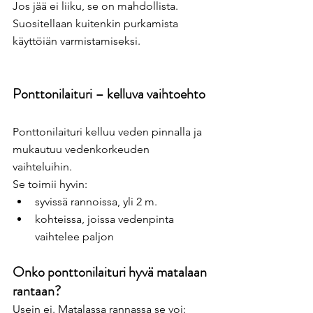
Jos jää ei liiku, se on mahdollista. 
Suositellaan kuitenkin purkamista 
käyttöiän varmistamiseksi.
Ponttonilaituri – kelluva vaihtoehto
Ponttonilaituri kelluu veden pinnalla ja 
mukautuu vedenkorkeuden 
vaihteluihin.
Se toimii hyvin:
syvissä rannoissa, yli 2 m.
kohteissa, joissa vedenpinta 
vaihtelee paljon
Onko ponttonilaituri hyvä matalaan 
rantaan?
Usein ei. Matalassa rannassa se voi: