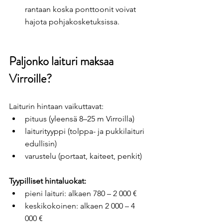
rantaan koska ponttoonit voivat 
hajota pohjakosketuksissa.
Paljonko laituri maksaa 
Virroille?
Laiturin hintaan vaikuttavat:
pituus (yleensä 8–25 m Virroilla)
laiturityyppi (tolppa- ja pukkilaituri 
edullisin)
varustelu (portaat, kaiteet, penkit)
Tyypilliset hintaluokat:
pieni laituri: alkaen 780 – 2 000 €
keskikokoinen: alkaen 2 000 – 4 
000 €