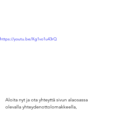
https://youtu.be/Xg1vo1u43rQ
Aloita nyt ja ota yhteyttä sivun alaosassa 
olevalla yhteydenottolomakkeella, 
sähköpostilla tai puhelimitse - 
toteutetaan teidän tarpeisiin sopiva 
laituri Virroille, tai muualle Suomeen 