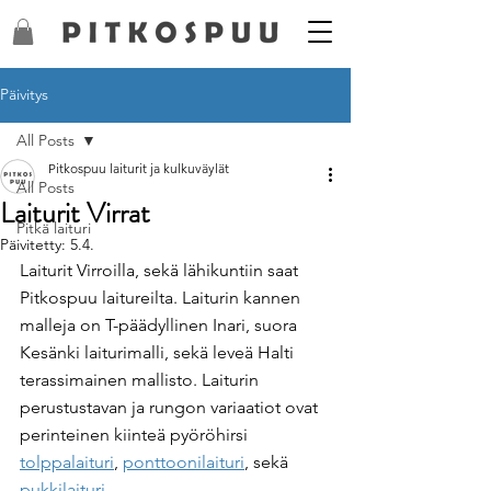
Päivitys
All Posts
Pitkospuu laiturit ja kulkuväylät
All Posts
Laiturit Virrat
Pitkä laituri
Päivitetty:
5.4.
Laiturit Virroilla, sekä lähikuntiin saat 
Pitkospuu laitureilta. Laiturin kannen 
malleja on T-päädyllinen Inari, suora 
Kesänki laiturimalli, sekä leveä Halti 
terassimainen mallisto. Laiturin 
perustustavan ja rungon variaatiot ovat 
perinteinen kiinteä pyöröhirsi 
tolppalaituri
, 
ponttoonilaituri
, sekä 
pukkilaituri.