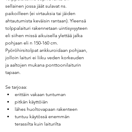
sellainen jossa jäät sulavat ns. 
paikoilleen (ei virtauksia tai jäiden 
ahtautumista keväisin rantaan). Yleensä 
tolppalaituri rakennetaan uintisyvyyteen 
eli siihen missä aikuisella ylettää jalka 
pohjaan eli n 150-160 cm. 
Pyöröhirsitolpat ankkuroidaan pohjaan, 
jolloin laituri ei liiku veden korkeuden 
ja aaltojen mukana ponttoonilaiturin 
tapaan.
Se tarjoaa:
erittäin vakaan tuntuman
pitkän käyttöiän
lähes huoltovapaan rakenteen
tuntuu käytössä enemmän 
terassilta kuin laiturilta