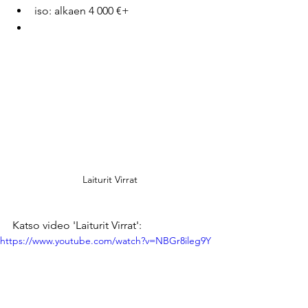
iso: alkaen 4 000 €+
Laiturit Virrat
Katso video 'Laiturit Virrat':
https://www.youtube.com/watch?v=NBGr8ileg9Y