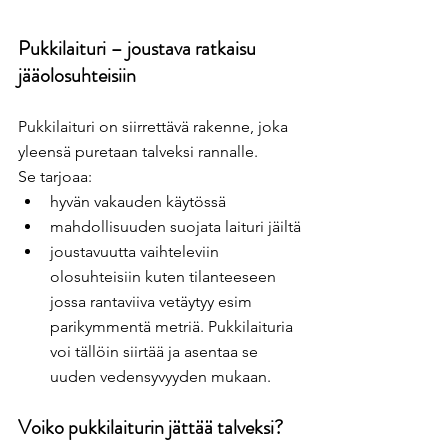
Pukkilaituri – joustava ratkaisu 
jääolosuhteisiin
Pukkilaituri on siirrettävä rakenne, joka 
yleensä puretaan talveksi rannalle.
Se tarjoaa:
hyvän vakauden käytössä
mahdollisuuden suojata laituri jäiltä
joustavuutta vaihteleviin 
olosuhteisiin kuten tilanteeseen 
jossa rantaviiva vetäytyy esim 
parikymmentä metriä. Pukkilaituria 
voi tällöin siirtää ja asentaa se 
uuden vedensyvyyden mukaan.
Voiko pukkilaiturin jättää talveksi?