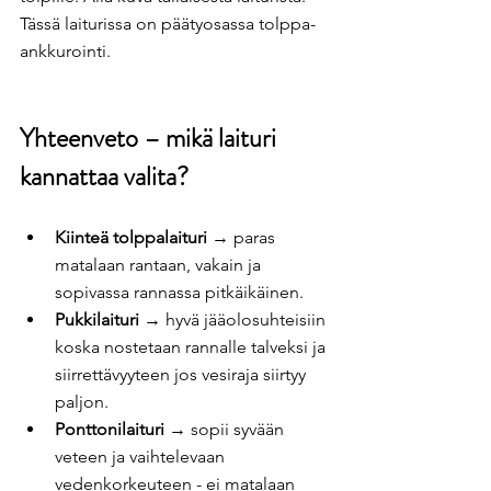
Tässä laiturissa on päätyosassa tolppa-
ankkurointi.
Yhteenveto – mikä laituri 
kannattaa valita?
Kiinteä tolppalaituri
 → paras 
matalaan rantaan, vakain ja 
sopivassa rannassa pitkäikäinen.
Pukkilaituri
 → hyvä jääolosuhteisiin 
koska nostetaan rannalle talveksi ja 
siirrettävyyteen jos vesiraja siirtyy 
paljon.
Ponttonilaituri
 → sopii syvään 
veteen ja vaihtelevaan 
vedenkorkeuteen - ei matalaan 