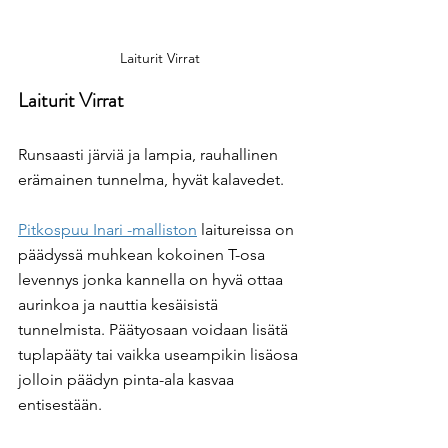
Laiturit Virrat
Laiturit Virrat
Runsaasti järviä ja lampia, rauhallinen 
erämainen tunnelma, hyvät kalavedet.
Pitkospuu Inari -malliston
 laitureissa on 
päädyssä muhkean kokoinen T-osa 
levennys jonka kannella on hyvä ottaa 
aurinkoa ja nauttia kesäisistä 
tunnelmista. Päätyosaan voidaan lisätä 
tuplapääty tai vaikka useampikin lisäosa 
jolloin päädyn pinta-ala kasvaa 
entisestään.