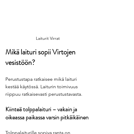
Laiturit Virrat
Mikä laituri sopii Virtojen 
vesistöön?
Perustustapa ratkaisee mikä laituri 
kestää käytössä. Laiturin toimivuus 
riippuu ratkaisevasti perustustavasta.
Kiinteä tolppalaituri – vakain ja 
oikeassa paikassa varsin pitkäikäinen
Tolppalaiturille sopiva ranta on 