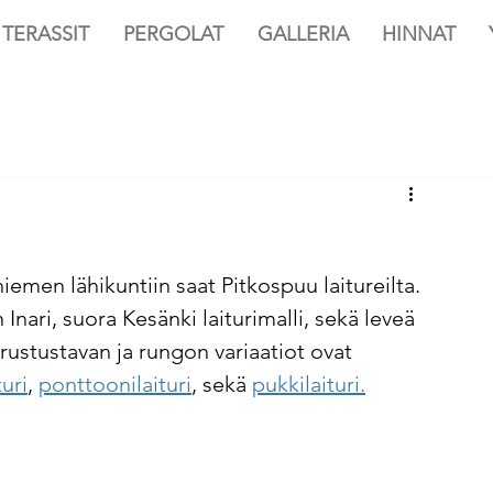
TERASSIT
PERGOLAT
GALLERIA
HINNAT
iemen lähikuntiin saat Pitkospuu laitureilta. 
Inari, suora Kesänki laiturimalli, sekä leveä 
erustustavan ja rungon variaatiot ovat 
turi
, 
ponttoonilaituri
, sekä 
pukkilaituri.