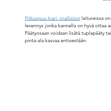
Pitkospuu Inari -malliston
 laitureissa 
levennys jonka kannella on hyvä ottaa au
Päätyosaan voidaan lisätä tuplapääty tai
pinta-ala kasvaa entisestään.