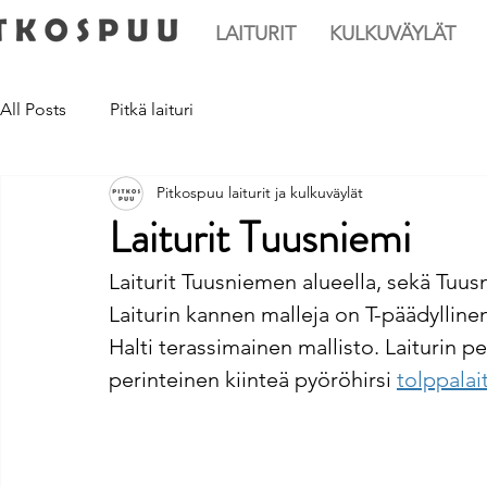
LAITURIT
KULKUVÄYLÄT
All Posts
Pitkä laituri
Pitkospuu laiturit ja kulkuväylät
Laiturit Tuusniemi
Laiturit Tuusniemen alueella, sekä Tuusn
Laiturin kannen malleja on T-päädyllinen 
Halti terassimainen mallisto. Laiturin p
perinteinen kiinteä pyöröhirsi 
tolppalai