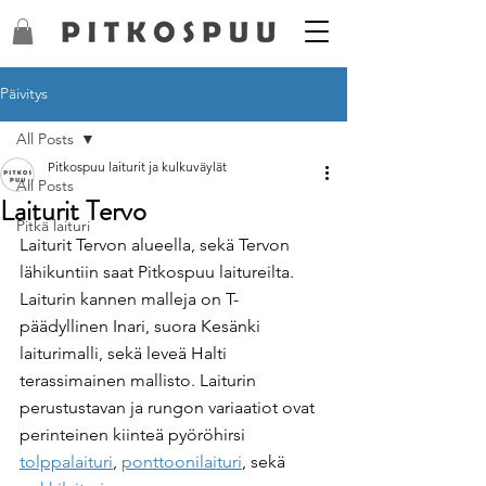
Päivitys
All Posts
Pitkospuu laiturit ja kulkuväylät
All Posts
Laiturit Tervo
Pitkä laituri
Laiturit Tervon alueella, sekä Tervon 
lähikuntiin saat Pitkospuu laitureilta. 
Laiturin kannen malleja on T-
päädyllinen Inari, suora Kesänki 
laiturimalli, sekä leveä Halti 
terassimainen mallisto. Laiturin 
perustustavan ja rungon variaatiot ovat 
perinteinen kiinteä pyöröhirsi 
tolppalaituri
, 
ponttoonilaituri
, sekä 