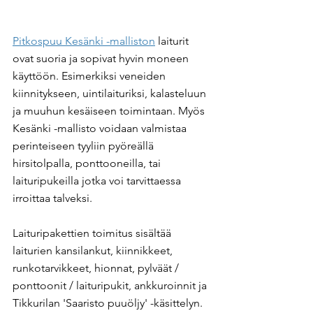
Pitkospuu Kesänki -malliston
 laiturit 
ovat suoria ja sopivat hyvin moneen 
käyttöön. Esimerkiksi veneiden 
kiinnitykseen, uintilaituriksi, kalasteluun 
ja muuhun kesäiseen toimintaan. Myös 
Kesänki -mallisto voidaan valmistaa 
perinteiseen tyyliin pyöreällä 
hirsitolpalla, ponttooneilla, tai 
laituripukeilla jotka voi tarvittaessa 
irroittaa talveksi.
Laituripakettien toimitus sisältää 
laiturien kansilankut, kiinnikkeet, 
runkotarvikkeet, hionnat, pylväät / 
ponttoonit / laituripukit, ankkuroinnit ja 
Tikkurilan 'Saaristo puuöljy' -käsittelyn. 