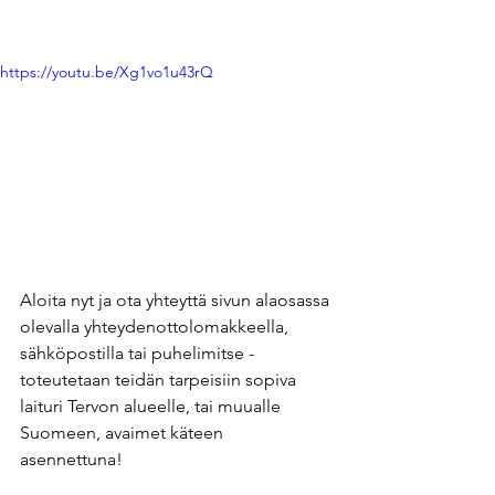
https://youtu.be/Xg1vo1u43rQ
Aloita nyt ja ota yhteyttä sivun alaosassa 
olevalla yhteydenottolomakkeella, 
sähköpostilla tai puhelimitse - 
toteutetaan teidän tarpeisiin sopiva 
laituri Tervon alueelle, tai muualle 
Suomeen, avaimet käteen 
asennettuna! 