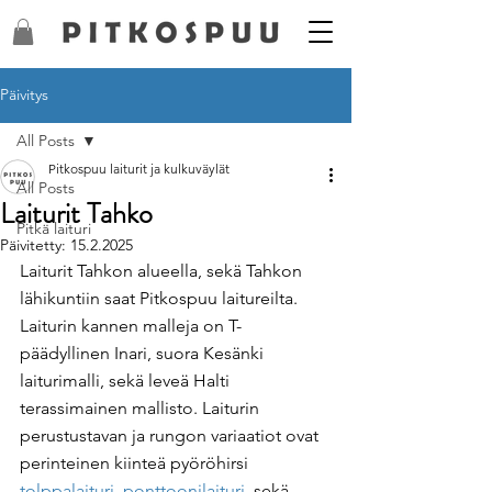
Päivitys
All Posts
Pitkospuu laiturit ja kulkuväylät
All Posts
Laiturit Tahko
Pitkä laituri
Päivitetty:
15.2.2025
Laiturit Tahkon alueella, sekä Tahkon 
lähikuntiin saat Pitkospuu laitureilta. 
Laiturin kannen malleja on T-
päädyllinen Inari, suora Kesänki 
laiturimalli, sekä leveä Halti 
terassimainen mallisto. Laiturin 
perustustavan ja rungon variaatiot ovat 
perinteinen kiinteä pyöröhirsi 
tolppalaituri
, 
ponttoonilaituri
, sekä 