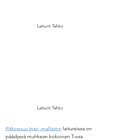
Laiturit Tahko
Laiturit Tahko
Pitkospuu Inari -malliston
 laitureissa on 
päädyssä muhkean kokoinen T-osa 