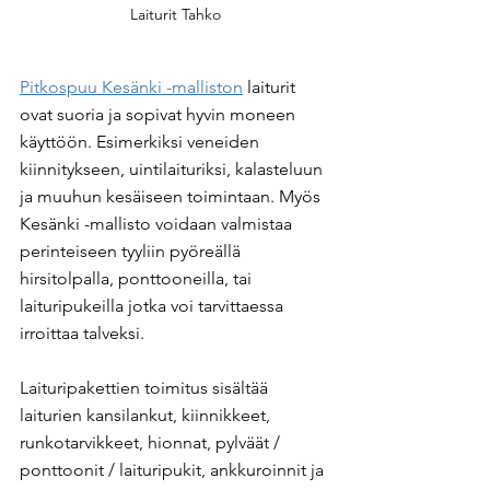
Laiturit Tahko
Pitkospuu Kesänki -malliston
 laiturit 
ovat suoria ja sopivat hyvin moneen 
käyttöön. Esimerkiksi veneiden 
kiinnitykseen, uintilaituriksi, kalasteluun 
ja muuhun kesäiseen toimintaan. Myös 
Kesänki -mallisto voidaan valmistaa 
perinteiseen tyyliin pyöreällä 
hirsitolpalla, ponttooneilla, tai 
laituripukeilla jotka voi tarvittaessa 
irroittaa talveksi.
Laituripakettien toimitus sisältää 
laiturien kansilankut, kiinnikkeet, 
runkotarvikkeet, hionnat, pylväät / 
ponttoonit / laituripukit, ankkuroinnit ja 