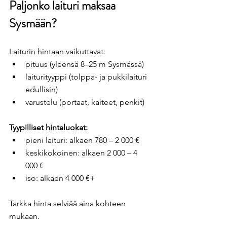
Paljonko laituri maksaa 
Sysmään?
Laiturin hintaan vaikuttavat:
pituus (yleensä 8–25 m Sysmässä)
laiturityyppi (tolppa- ja pukkilaituri 
edullisin)
varustelu (portaat, kaiteet, penkit)
Tyypilliset hintaluokat:
pieni laituri: alkaen 780 – 2 000 €
keskikokoinen: alkaen 2 000 – 4 
000 €
iso: alkaen 4 000 €+
Tarkka hinta selviää aina kohteen 
mukaan.