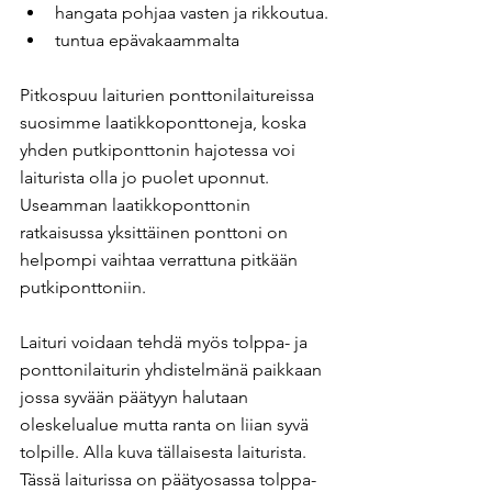
hangata pohjaa vasten ja rikkoutua.
tuntua epävakaammalta
Pitkospuu laiturien ponttonilaitureissa 
suosimme laatikkoponttoneja, koska 
yhden putkiponttonin hajotessa voi 
laiturista olla jo puolet uponnut. 
Useamman laatikkoponttonin 
ratkaisussa yksittäinen ponttoni on 
helpompi vaihtaa verrattuna pitkään 
putkiponttoniin.
Laituri voidaan tehdä myös tolppa- ja 
ponttonilaiturin yhdistelmänä paikkaan 
jossa syvään päätyyn halutaan 
oleskelualue mutta ranta on liian syvä 
tolpille. Alla kuva tällaisesta laiturista. 
Tässä laiturissa on päätyosassa tolppa-