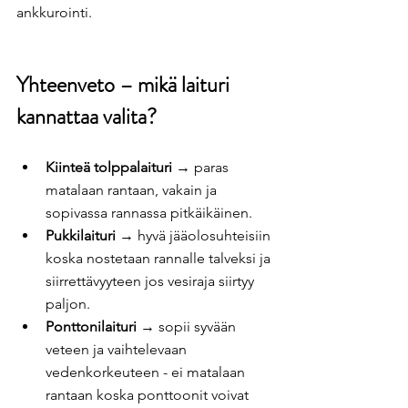
ankkurointi.
Yhteenveto – mikä laituri 
kannattaa valita?
Kiinteä tolppalaituri
 → paras 
matalaan rantaan, vakain ja 
sopivassa rannassa pitkäikäinen.
Pukkilaituri
 → hyvä jääolosuhteisiin 
koska nostetaan rannalle talveksi ja 
siirrettävyyteen jos vesiraja siirtyy 
paljon.
Ponttonilaituri
 → sopii syvään 
veteen ja vaihtelevaan 
vedenkorkeuteen - ei matalaan 
rantaan koska ponttoonit voivat 