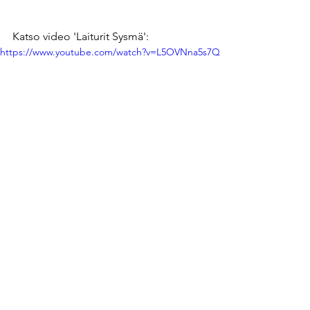
Katso video 'Laiturit Sysmä':
https://www.youtube.com/watch?v=L5OVNna5s7Q
https://youtu.be/Xg1vo1u43rQ