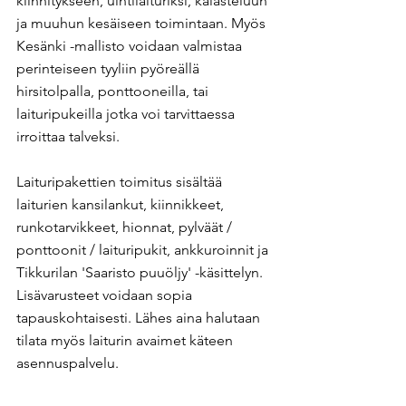
kiinnitykseen, uintilaituriksi, kalasteluun 
ja muuhun kesäiseen toimintaan. Myös 
Kesänki -mallisto voidaan valmistaa 
perinteiseen tyyliin pyöreällä 
hirsitolpalla, ponttooneilla, tai 
laituripukeilla jotka voi tarvittaessa 
irroittaa talveksi.
Laituripakettien toimitus sisältää 
laiturien kansilankut, kiinnikkeet, 
runkotarvikkeet, hionnat, pylväät / 
ponttoonit / laituripukit, ankkuroinnit ja 
Tikkurilan 'Saaristo puuöljy' -käsittelyn. 
Lisävarusteet voidaan sopia 
tapauskohtaisesti. Lähes aina halutaan 
tilata myös laiturin avaimet käteen 
asennuspalvelu. ​