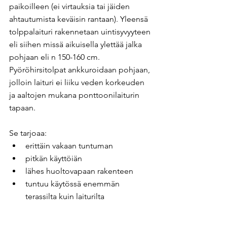
paikoilleen (ei virtauksia tai jäiden 
ahtautumista keväisin rantaan). Yleensä 
tolppalaituri rakennetaan uintisyvyyteen 
eli siihen missä aikuisella ylettää jalka 
pohjaan eli n 150-160 cm. 
Pyöröhirsitolpat ankkuroidaan pohjaan, 
jolloin laituri ei liiku veden korkeuden 
ja aaltojen mukana ponttoonilaiturin 
tapaan.
Se tarjoaa:
erittäin vakaan tuntuman
pitkän käyttöiän
lähes huoltovapaan rakenteen
tuntuu käytössä enemmän 
terassilta kuin laiturilta