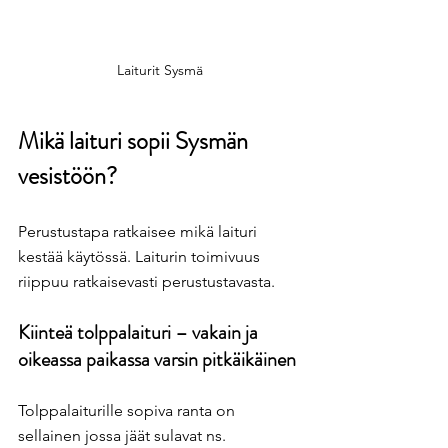
Laiturit Sysmä
Mikä laituri sopii Sysmän 
vesistöön?
Perustustapa ratkaisee mikä laituri 
kestää käytössä. Laiturin toimivuus 
riippuu ratkaisevasti perustustavasta.
Kiinteä tolppalaituri – vakain ja 
oikeassa paikassa varsin pitkäikäinen
Tolppalaiturille sopiva ranta on 
sellainen jossa jäät sulavat ns. 