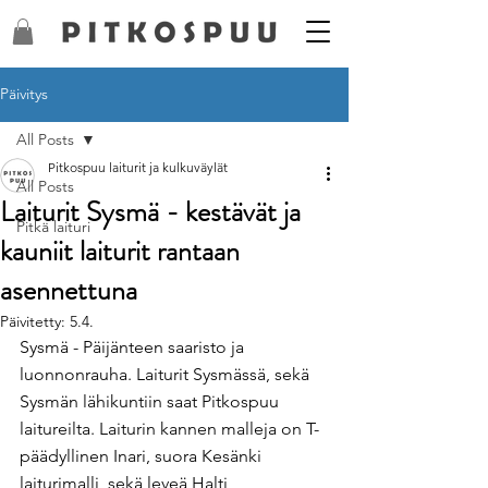
Päivitys
All Posts
Pitkospuu laiturit ja kulkuväylät
All Posts
Laiturit Sysmä - kestävät ja
Pitkä laituri
kauniit laiturit rantaan
asennettuna
Päivitetty:
5.4.
Sysmä - Päijänteen saaristo ja 
luonnonrauha. Laiturit Sysmässä, sekä 
Sysmän lähikuntiin saat Pitkospuu 
laitureilta. Laiturin kannen malleja on T-
päädyllinen Inari, suora Kesänki 
laiturimalli, sekä leveä Halti 