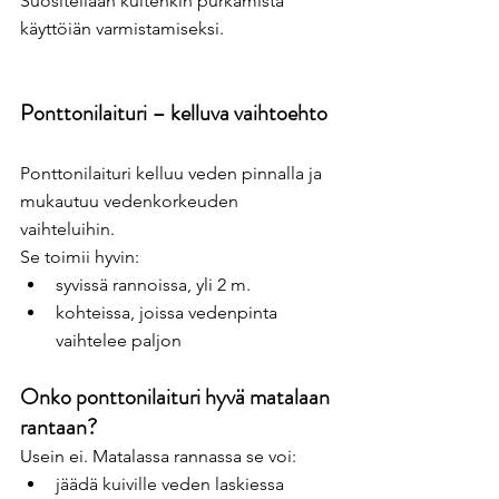
Suositellaan kuitenkin purkamista 
käyttöiän varmistamiseksi.
Ponttonilaituri – kelluva vaihtoehto
Ponttonilaituri kelluu veden pinnalla ja 
mukautuu vedenkorkeuden 
vaihteluihin.
Se toimii hyvin:
syvissä rannoissa, yli 2 m.
kohteissa, joissa vedenpinta 
vaihtelee paljon
Onko ponttonilaituri hyvä matalaan 
rantaan?
Usein ei. Matalassa rannassa se voi:
jäädä kuiville veden laskiessa