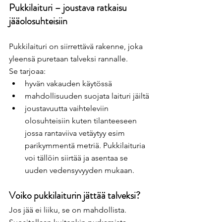
Pukkilaituri – joustava ratkaisu 
jääolosuhteisiin
Pukkilaituri on siirrettävä rakenne, joka 
yleensä puretaan talveksi rannalle.
Se tarjoaa:
hyvän vakauden käytössä
mahdollisuuden suojata laituri jäiltä
joustavuutta vaihteleviin 
olosuhteisiin kuten tilanteeseen 
jossa rantaviiva vetäytyy esim 
parikymmentä metriä. Pukkilaituria 
voi tällöin siirtää ja asentaa se 
uuden vedensyvyyden mukaan.
Voiko pukkilaiturin jättää talveksi?
Jos jää ei liiku, se on mahdollista. 