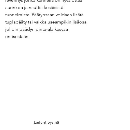
levennys jonka kannella on hyvä ottaa 
aurinkoa ja nauttia kesäisistä 
tunnelmista. Päätyosaan voidaan lisätä 
tuplapääty tai vaikka useampikin lisäosa 
jolloin päädyn pinta-ala kasvaa 
entisestään.
Laiturit Sysmä