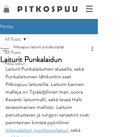
Päivitys
All Posts
Pitkospuu laiturit ja kulkuväylät
All Posts
Laiturit Punkalaidun
Pitkä laituri
Laiturit Punkalaitumen alueella, sekä 
Punkalaitumen lähikuntiin saat 
Pitkospuu laitureilta. Laiturin kannen 
malleja on T-päädyllinen Inari, suora 
Kesänki laiturimalli, sekä leveä Halti 
terassimainen mallisto. Laiturin 
perustustavan ja rungon variaatiot ovat 
perinteinen kiinteä pyöröhirsi 
tolppalaituri
, 
ponttoonilaituri
, sekä 