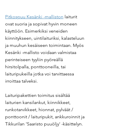
Pitkospuu Kesänki -malliston
 laiturit 
ovat suoria ja sopivat hyvin moneen 
käyttöön. Esimerkiksi veneiden 
kiinnitykseen, uintilaituriksi, kalasteluun 
ja muuhun kesäiseen toimintaan. Myös 
Kesänki -mallisto voidaan valmistaa 
perinteiseen tyyliin pyöreällä 
hirsitolpalla, ponttooneilla, tai 
laituripukeilla jotka voi tarvittaessa 
irroittaa talveksi.
Laituripakettien toimitus sisältää 
laiturien kansilankut, kiinnikkeet, 
runkotarvikkeet, hionnat, pylväät / 
ponttoonit / laituripukit, ankkuroinnit ja 
Tikkurilan 'Saaristo puuöljy' -käsittelyn. 