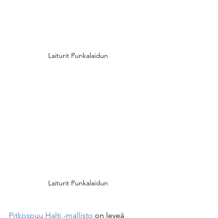
Laiturit Punkalaidun
Laiturit Punkalaidun
Pitkospuu Halti -mallisto
 on leveä 