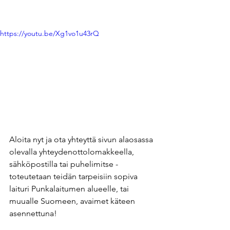
https://youtu.be/Xg1vo1u43rQ
Aloita nyt ja ota yhteyttä sivun alaosassa 
olevalla yhteydenottolomakkeella, 
sähköpostilla tai puhelimitse - 
toteutetaan teidän tarpeisiin sopiva 
laituri Punkalaitumen alueelle, tai 
muualle Suomeen, avaimet käteen 
asennettuna! 