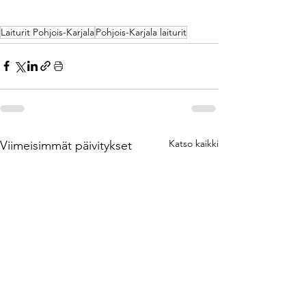
https://www.pitkospuu.com/post/laiturit-porvoo
https://www.pitkospuu.com/post/laiturit-lahti
/kelluva-laituri
Laiturit Pohjois-Karjala
Pohjois-Karjala laiturit
Katso kaikki
Viimeisimmät päivitykset