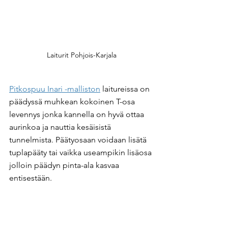
Laiturit Pohjois-Karjala
Pitkospuu Inari -malliston
 laitureissa on 
päädyssä muhkean kokoinen T-osa 
levennys jonka kannella on hyvä ottaa 
aurinkoa ja nauttia kesäisistä 
tunnelmista. Päätyosaan voidaan lisätä 
tuplapääty tai vaikka useampikin lisäosa 
jolloin päädyn pinta-ala kasvaa 
entisestään.