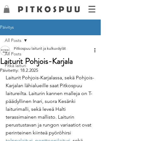
Päivitys
All Posts
Pitkospuu laiturit ja kulkuväylät
All Posts
Laiturit Pohjois-Karjala
Pitkä laituri
Päivitetty:
18.2.2025
Laiturit Pohjois-Karjalassa, sekä Pohjois-
Karjalan lähialueille saat Pitkospuu 
laitureilta. Laiturin kannen malleja on T-
päädyllinen Inari, suora Kesänki 
laiturimalli, sekä leveä Halti 
terassimainen mallisto. Laiturin 
perustustavan ja rungon variaatiot ovat 
perinteinen kiinteä pyöröhirsi 
tolppalaituri
, 
ponttoonilaituri
, sekä 