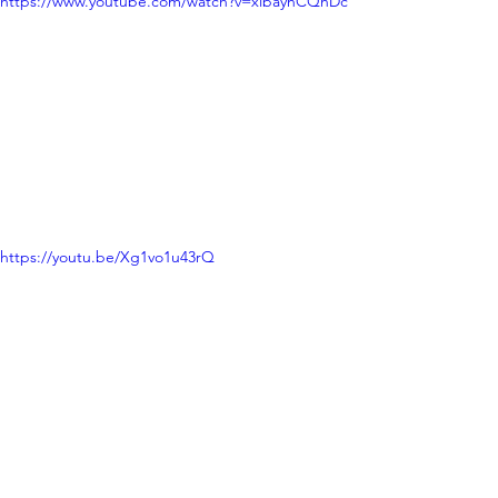
https://www.youtube.com/watch?v=xlbayhCQhDc
https://youtu.be/Xg1vo1u43rQ