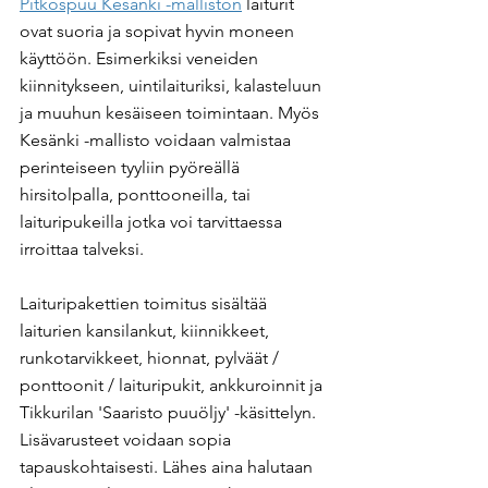
Pitkospuu Kesänki -malliston
 laiturit 
ovat suoria ja sopivat hyvin moneen 
käyttöön. Esimerkiksi veneiden 
kiinnitykseen, uintilaituriksi, kalasteluun 
ja muuhun kesäiseen toimintaan. Myös 
Kesänki -mallisto voidaan valmistaa 
perinteiseen tyyliin pyöreällä 
hirsitolpalla, ponttooneilla, tai 
laituripukeilla jotka voi tarvittaessa 
irroittaa talveksi.
Laituripakettien toimitus sisältää 
laiturien kansilankut, kiinnikkeet, 
runkotarvikkeet, hionnat, pylväät / 
ponttoonit / laituripukit, ankkuroinnit ja 
Tikkurilan 'Saaristo puuöljy' -käsittelyn. 
Lisävarusteet voidaan sopia 
tapauskohtaisesti. Lähes aina halutaan 