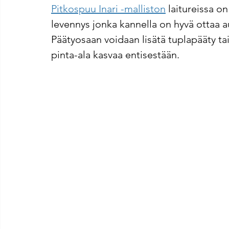
Pitkospuu Inari -malliston
 laitureissa 
levennys jonka kannella on hyvä ottaa au
Päätyosaan voidaan lisätä tuplapääty tai
pinta-ala kasvaa entisestään.