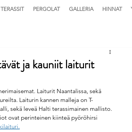
TERASSIT
PERGOLAT
GALLERIA
HINNAT
vät ja kauniit laiturit
 merimaisemat. Laiturit Naantalissa, sekä 
ureilta. Laiturin kannen malleja on T-
alli, sekä leveä Halti terassimainen mallisto. 
iot ovat perinteinen kiinteä pyöröhirsi 
ilaituri.