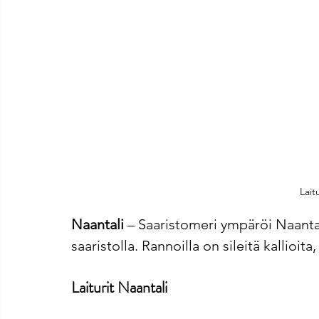
Lait
Naantali
 – Saaristomeri ympäröi Naantal
saaristolla. Rannoilla on sileitä kallioit
Laiturit Naantali