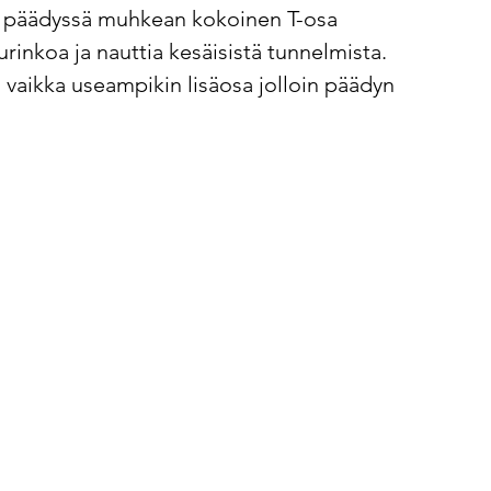
on päädyssä muhkean kokoinen T-osa 
rinkoa ja nauttia kesäisistä tunnelmista. 
 vaikka useampikin lisäosa jolloin päädyn 