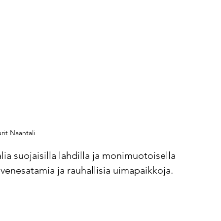
urit Naantali
ia suojaisilla lahdilla ja monimuotoisella 
a, venesatamia ja rauhallisia uimapaikkoja.