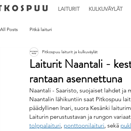
LAITURIT
KULKUVÄYLÄT
All Posts
Pitkä laituri
Pitkospuu laiturit ja kulkuväylät
Laiturit Naantali - kestä
rantaan asennettuna
Naantali - Saaristo, suojaiset lahdet ja
Naantalin lähikuntiin saat Pitkospuu lait
päädyllinen Inari, suora Kesänki laiturim
Laiturin perustustavan ja rungon variaat
tolppalaituri
, 
ponttoonilaituri
, sekä 
pukk