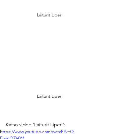
Laiturit Liperi
Laiturit Liperi
Katso video 'Laiturit Liperi':
https://www.youtube.com/watch?v=Q-
EgvnOZV0M