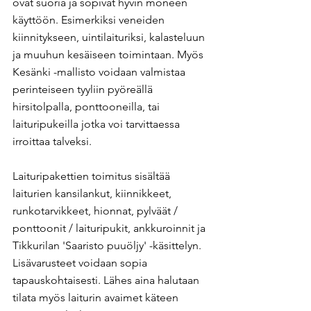
ovat suoria ja sopivat hyvin moneen 
käyttöön. Esimerkiksi veneiden 
kiinnitykseen, uintilaituriksi, kalasteluun 
ja muuhun kesäiseen toimintaan. Myös 
Kesänki -mallisto voidaan valmistaa 
perinteiseen tyyliin pyöreällä 
hirsitolpalla, ponttooneilla, tai 
laituripukeilla jotka voi tarvittaessa 
irroittaa talveksi.
Laituripakettien toimitus sisältää 
laiturien kansilankut, kiinnikkeet, 
runkotarvikkeet, hionnat, pylväät / 
ponttoonit / laituripukit, ankkuroinnit ja 
Tikkurilan 'Saaristo puuöljy' -käsittelyn. 
Lisävarusteet voidaan sopia 
tapauskohtaisesti. Lähes aina halutaan 
tilata myös laiturin avaimet käteen 