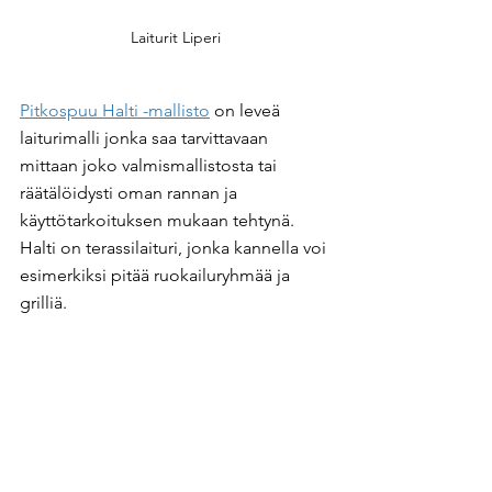
Laiturit Liperi
Pitkospuu Halti -mallisto
 on leveä 
laiturimalli jonka saa tarvittavaan 
mittaan joko valmismallistosta tai 
räätälöidysti oman rannan ja 
käyttötarkoituksen mukaan tehtynä. 
Halti on terassilaituri, jonka kannella voi 
esimerkiksi pitää ruokailuryhmää ja 
grilliä.