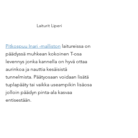
Laiturit Liperi
Pitkospuu Inari -malliston
 laitureissa on 
päädyssä muhkean kokoinen T-osa 
levennys jonka kannella on hyvä ottaa 
aurinkoa ja nauttia kesäisistä 
tunnelmista. Päätyosaan voidaan lisätä 
tuplapääty tai vaikka useampikin lisäosa 
jolloin päädyn pinta-ala kasvaa 
entisestään.