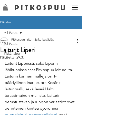
Päivitys
All Posts
Pitkospuu laiturit ja kulkuväylät
All Posts
Laiturit Liperi
Pitkä laituri
Päivitetty:
29.3.
Laiturit Liperissä, sekä Liperin 
lähikunnissa saat Pitkospuu laitureilta. 
Laiturin kannen malleja on T-
päädyllinen Inari, suora Kesänki 
laiturimalli, sekä leveä Halti 
terassimainen mallisto. Laiturin 
perustustavan ja rungon variaatiot ovat 
perinteinen kiinteä pyöröhirsi 
tolppalaituri
, 
ponttoonilaituri
, sekä 