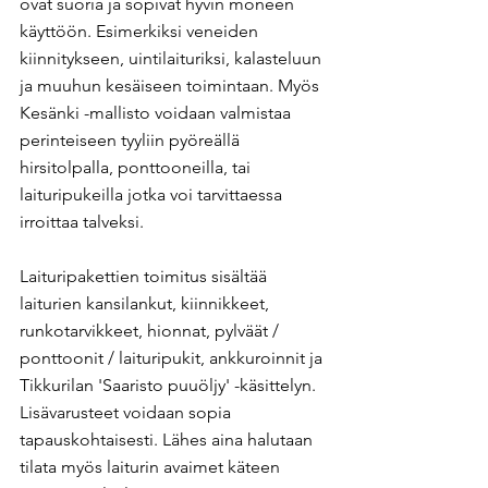
ovat suoria ja sopivat hyvin moneen 
käyttöön. Esimerkiksi veneiden 
kiinnitykseen, uintilaituriksi, kalasteluun 
ja muuhun kesäiseen toimintaan. Myös 
Kesänki -mallisto voidaan valmistaa 
perinteiseen tyyliin pyöreällä 
hirsitolpalla, ponttooneilla, tai 
laituripukeilla jotka voi tarvittaessa 
irroittaa talveksi.
Laituripakettien toimitus sisältää 
laiturien kansilankut, kiinnikkeet, 
runkotarvikkeet, hionnat, pylväät / 
ponttoonit / laituripukit, ankkuroinnit ja 
Tikkurilan 'Saaristo puuöljy' -käsittelyn. 
Lisävarusteet voidaan sopia 
tapauskohtaisesti. Lähes aina halutaan 
tilata myös laiturin avaimet käteen 