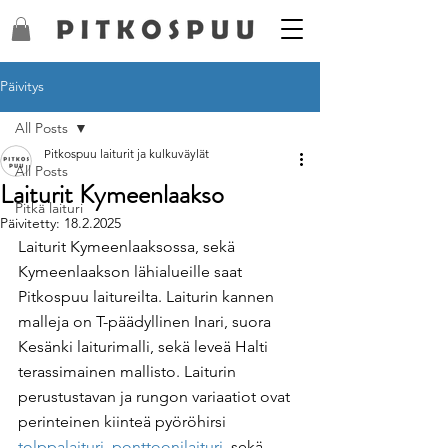
Päivitys
All Posts
Pitkospuu laiturit ja kulkuväylät
All Posts
Laiturit Kymeenlaakso
Pitkä laituri
Päivitetty:
18.2.2025
Laiturit Kymeenlaaksossa, sekä 
Kymeenlaakson lähialueille saat 
Pitkospuu laitureilta. Laiturin kannen 
malleja on T-päädyllinen Inari, suora 
Kesänki laiturimalli, sekä leveä Halti 
terassimainen mallisto. Laiturin 
perustustavan ja rungon variaatiot ovat 
perinteinen kiinteä pyöröhirsi 
tolppalaituri
, 
ponttoonilaituri
, sekä 