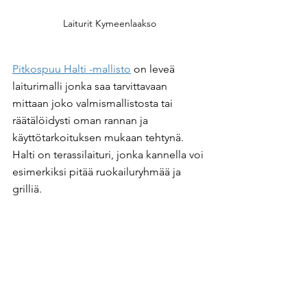
Laiturit Kymeenlaakso
Pitkospuu Halti -mallisto
 on leveä 
laiturimalli jonka saa tarvittavaan 
mittaan joko valmismallistosta tai 
räätälöidysti oman rannan ja 
käyttötarkoituksen mukaan tehtynä. 
Halti on terassilaituri, jonka kannella voi 
esimerkiksi pitää ruokailuryhmää ja 
grilliä.