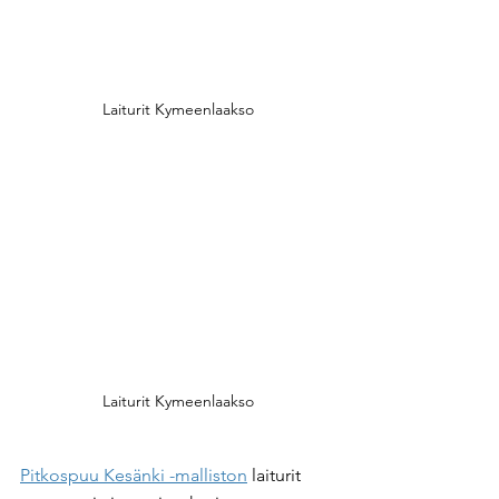
Laiturit Kymeenlaakso
Laiturit Kymeenlaakso
Pitkospuu Kesänki -malliston
 laiturit 