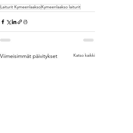
https://www.pitkospuu.com/post/laiturit-porvoo
https://www.pitkospuu.com/post/laiturit-lahti
/kelluva-laituri
Laiturit Kymeenlaakso
Kymeenlaakso laiturit
Katso kaikki
Viimeisimmät päivitykset