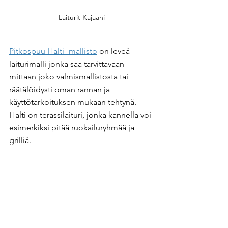
Laiturit Kajaani
Pitkospuu Halti -mallisto
 on leveä 
laiturimalli jonka saa tarvittavaan 
mittaan joko valmismallistosta tai 
räätälöidysti oman rannan ja 
käyttötarkoituksen mukaan tehtynä. 
Halti on terassilaituri, jonka kannella voi 
esimerkiksi pitää ruokailuryhmää ja 
grilliä.