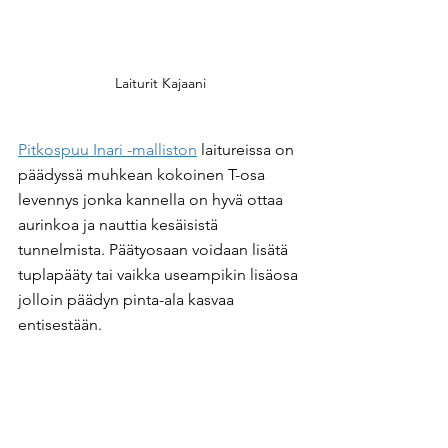
Laiturit Kajaani
Pitkospuu Inari -malliston
 laitureissa on 
päädyssä muhkean kokoinen T-osa 
levennys jonka kannella on hyvä ottaa 
aurinkoa ja nauttia kesäisistä 
tunnelmista. Päätyosaan voidaan lisätä 
tuplapääty tai vaikka useampikin lisäosa 
jolloin päädyn pinta-ala kasvaa 
entisestään.