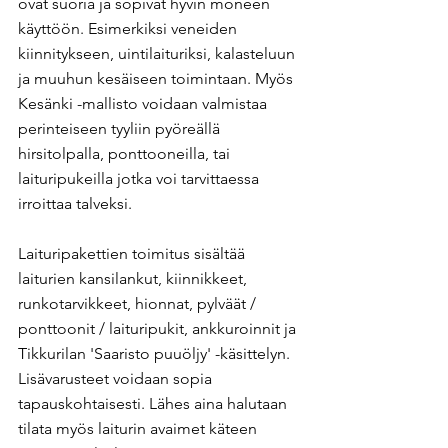
ovat suoria ja sopivat hyvin moneen 
käyttöön. Esimerkiksi veneiden 
kiinnitykseen, uintilaituriksi, kalasteluun 
ja muuhun kesäiseen toimintaan. Myös 
Kesänki -mallisto voidaan valmistaa 
perinteiseen tyyliin pyöreällä 
hirsitolpalla, ponttooneilla, tai 
laituripukeilla jotka voi tarvittaessa 
irroittaa talveksi.
Laituripakettien toimitus sisältää 
laiturien kansilankut, kiinnikkeet, 
runkotarvikkeet, hionnat, pylväät / 
ponttoonit / laituripukit, ankkuroinnit ja 
Tikkurilan 'Saaristo puuöljy' -käsittelyn. 
Lisävarusteet voidaan sopia 
tapauskohtaisesti. Lähes aina halutaan 
tilata myös laiturin avaimet käteen 