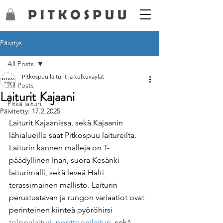
Päivitys
All Posts
Pitkospuu laiturit ja kulkuväylät
All Posts
Laiturit Kajaani
Pitkä laituri
Päivitetty:
17.2.2025
Laiturit Kajaanissa, sekä Kajaanin 
lähialueille saat Pitkospuu laitureilta. 
Laiturin kannen malleja on T-
päädyllinen Inari, suora Kesänki 
laiturimalli, sekä leveä Halti 
terassimainen mallisto. Laiturin 
perustustavan ja rungon variaatiot ovat 
perinteinen kiinteä pyöröhirsi 
tolppalaituri
, 
ponttoonilaituri
, sekä 