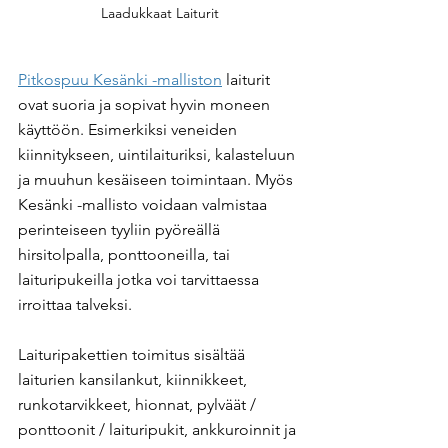
Laadukkaat Laiturit
Pitkospuu Kesänki -malliston
 laiturit 
ovat suoria ja sopivat hyvin moneen 
käyttöön. Esimerkiksi veneiden 
kiinnitykseen, uintilaituriksi, kalasteluun 
ja muuhun kesäiseen toimintaan. Myös 
Kesänki -mallisto voidaan valmistaa 
perinteiseen tyyliin pyöreällä 
hirsitolpalla, ponttooneilla, tai 
laituripukeilla jotka voi tarvittaessa 
irroittaa talveksi.
Laituripakettien toimitus sisältää 
laiturien kansilankut, kiinnikkeet, 
runkotarvikkeet, hionnat, pylväät / 
ponttoonit / laituripukit, ankkuroinnit ja 