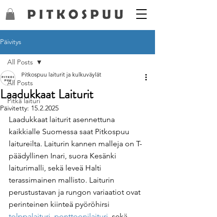
Päivitys
All Posts
Pitkospuu laiturit ja kulkuväylät
All Posts
Laadukkaat Laiturit
Pitkä laituri
Päivitetty:
15.2.2025
Laadukkaat laiturit asennettuna 
kaikkialle Suomessa saat Pitkospuu 
laitureilta. Laiturin kannen malleja on T-
päädyllinen Inari, suora Kesänki 
laiturimalli, sekä leveä Halti 
terassimainen mallisto. Laiturin 
perustustavan ja rungon variaatiot ovat 
perinteinen kiinteä pyöröhirsi 
tolppalaituri
, 
ponttoonilaituri
, sekä 