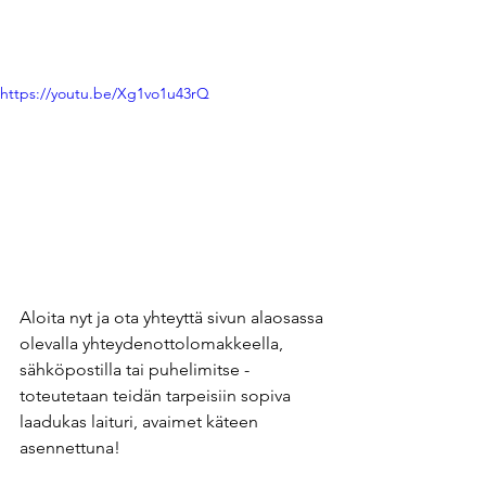
https://youtu.be/Xg1vo1u43rQ
Aloita nyt ja ota yhteyttä sivun alaosassa 
olevalla yhteydenottolomakkeella, 
sähköpostilla tai puhelimitse - 
toteutetaan teidän tarpeisiin sopiva 
laadukas laituri, avaimet käteen 
asennettuna! 