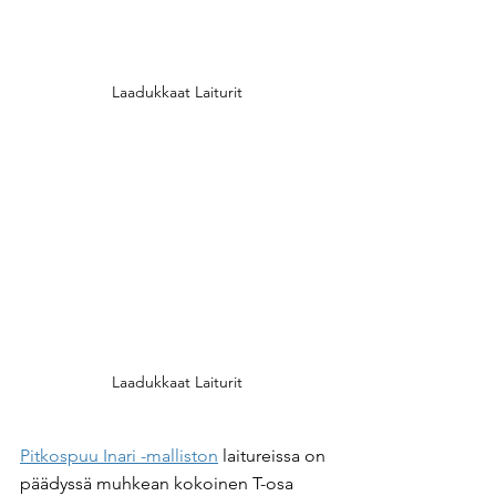
Laadukkaat Laiturit
Laadukkaat Laiturit
Pitkospuu Inari -malliston
 laitureissa on 
päädyssä muhkean kokoinen T-osa 