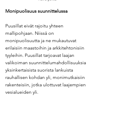
Monipuolisuus suunnittelussa
Puusillat eivät rajoitu yhteen 
mallipohjaan. Niissä on 
monipuolisuutta ja ne mukautuvat 
erilaisiin maastoihin ja arkkitehtonisiin 
tyyleihin. Puusillat tarjoavat laajan 
valikoiman suunnittelumahdollisuuksia 
yksinkertaisista suorista lankuista 
rauhallisen kohdan yli, monimutkaisiin 
rakenteisiin, jotka ulottuvat laajempien 
vesialueiden yli. 