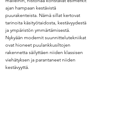
malleihin, historiaa koristavat esimerkit 
ajan hampaan kestävistä 
puurakenteista. Nämä sillat kertovat 
tarinoita käsityötaidosta, kestävyydestä 
ja ympäristön ymmärtämisestä. 
Nykyään modernit suunnittelutekniikat 
ovat hioneet puulankkusiltojen 
rakennetta säilyttäen niiden klassisen 
viehätyksen ja parantaneet niiden 
kestävyyttä.