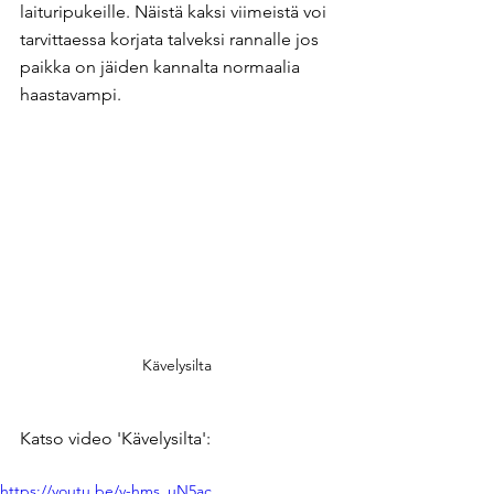
laituripukeille. Näistä kaksi viimeistä voi 
tarvittaessa korjata talveksi rannalle jos 
paikka on jäiden kannalta normaalia 
haastavampi.
Kävelysilta
Katso video 'Kävelysilta':
https://youtu.be/v-hms_uN5ac