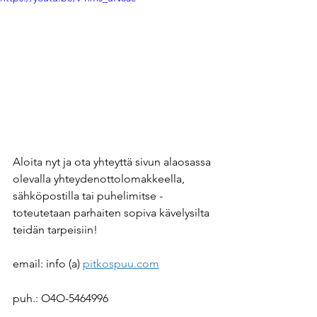
Aloita nyt ja ota yhteyttä sivun alaosassa 
olevalla yhteydenottolomakkeella, 
sähköpostilla tai puhelimitse - 
toteutetaan parhaiten sopiva kävelysilta 
teidän tarpeisiin!
email: info (a) 
pitkospuu.com
puh.: O4O-5464996