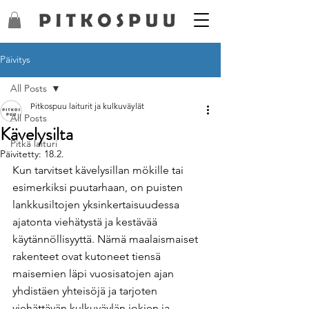
Päivitys
All Posts
Pitkospuu laiturit ja kulkuväylät
All Posts
Kävelysilta
Pitkä laituri
Päivitetty:
18.2.
Kun tarvitset kävelysillan mökille tai 
esimerkiksi puutarhaan, on puisten 
lankkusiltojen yksinkertaisuudessa 
ajatonta viehätystä ja kestävää 
käytännöllisyyttä. Nämä maalaismaiset 
rakenteet ovat kutoneet tiensä 
maisemien läpi vuosisatojen ajan 
yhdistäen yhteisöjä ja tarjoten 
viehättävän kulkuväylän jokien ja 