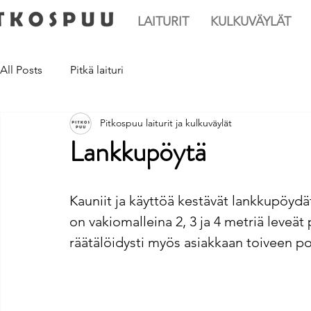
LAITURIT
KULKUVÄYLÄT
All Posts
Pitkä laituri
Pitkospuu laiturit ja kulkuväylät
Lankkupöytä
Kauniit ja käyttöä kestävät lankkupöyd
on vakiomalleina 2, 3 ja 4 metriä leveät
räätälöidysti myös asiakkaan toiveen poh