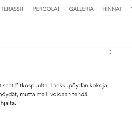
TERASSIT
PERGOLAT
GALLERIA
HINNAT
ät saat Pitkospuulta. Lankkupöydän kokoja 
 pöydät, mutta malli voidaan tehdä 
jalta. 