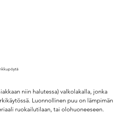
nkkupöytä
akkaan niin halutessa) valkolakalla, jonka 
arkikäytössä. Luonnollinen puu on lämpimän 
iaali ruokailutilaan, tai olohuoneeseen.