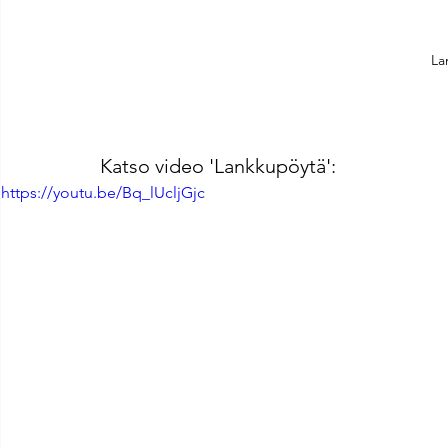
La
Katso video 'Lankkupöytä':
https://youtu.be/Bq_lUcljGjc