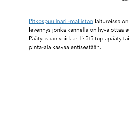
Pitkospuu Inari -malliston
 laitureissa 
levennys jonka kannella on hyvä ottaa au
Päätyosaan voidaan lisätä tuplapääty tai
pinta-ala kasvaa entisestään.