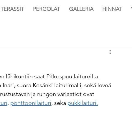
TERASSIT
PERGOLAT
GALLERIA
HINNAT
n lähikuntiin saat Pitkospuu laitureilta. 
Inari, suora Kesänki laiturimalli, sekä leveä 
erustustavan ja rungon variaatiot ovat 
turi
, 
ponttoonilaituri
, sekä 
pukkilaituri.