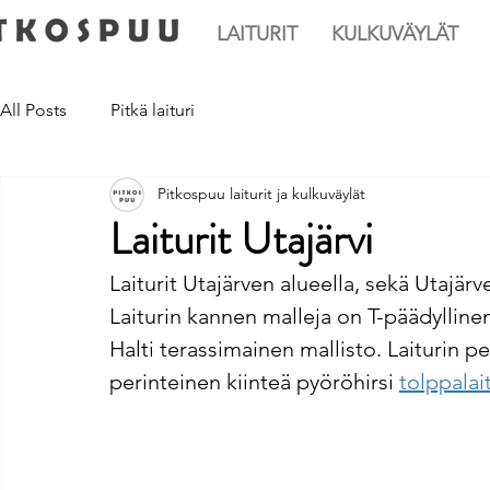
LAITURIT
KULKUVÄYLÄT
All Posts
Pitkä laituri
Pitkospuu laiturit ja kulkuväylät
Laiturit Utajärvi
Laiturit Utajärven alueella, sekä Utajärve
Laiturin kannen malleja on T-päädyllinen 
Halti terassimainen mallisto. Laiturin p
perinteinen kiinteä pyöröhirsi 
tolppalai