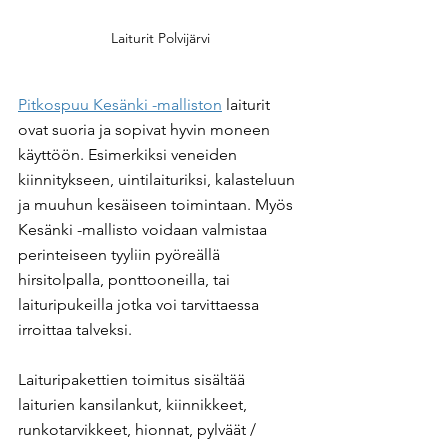
Laiturit Polvijärvi
Pitkospuu Kesänki -malliston
 laiturit 
ovat suoria ja sopivat hyvin moneen 
käyttöön. Esimerkiksi veneiden 
kiinnitykseen, uintilaituriksi, kalasteluun 
ja muuhun kesäiseen toimintaan. Myös 
Kesänki -mallisto voidaan valmistaa 
perinteiseen tyyliin pyöreällä 
hirsitolpalla, ponttooneilla, tai 
laituripukeilla jotka voi tarvittaessa 
irroittaa talveksi.
Laituripakettien toimitus sisältää 
laiturien kansilankut, kiinnikkeet, 
runkotarvikkeet, hionnat, pylväät / 