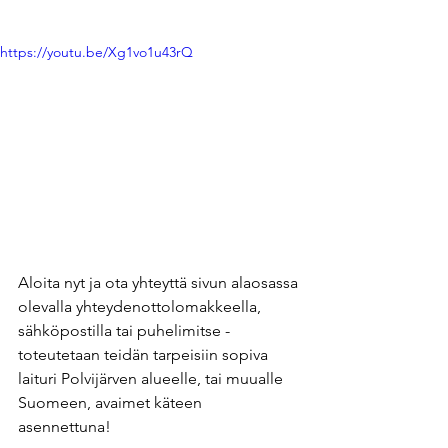
https://youtu.be/Xg1vo1u43rQ
Aloita nyt ja ota yhteyttä sivun alaosassa 
olevalla yhteydenottolomakkeella, 
sähköpostilla tai puhelimitse - 
toteutetaan teidän tarpeisiin sopiva 
laituri Polvijärven alueelle, tai muualle 
Suomeen, avaimet käteen 
asennettuna! 