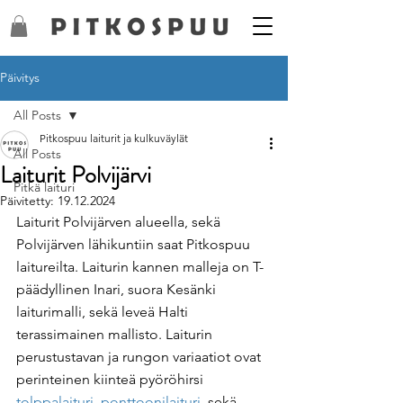
Päivitys
All Posts
Pitkospuu laiturit ja kulkuväylät
All Posts
Laiturit Polvijärvi
Pitkä laituri
Päivitetty:
19.12.2024
Laiturit Polvijärven alueella, sekä 
Polvijärven lähikuntiin saat Pitkospuu 
laitureilta. Laiturin kannen malleja on T-
päädyllinen Inari, suora Kesänki 
laiturimalli, sekä leveä Halti 
terassimainen mallisto. Laiturin 
perustustavan ja rungon variaatiot ovat 
perinteinen kiinteä pyöröhirsi 
tolppalaituri
, 
ponttoonilaituri
, sekä 