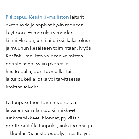
Pitkospuu Kesänki -malliston
 laiturit 
ovat suoria ja sopivat hyvin moneen 
käyttöön. Esimerkiksi veneiden 
kiinnitykseen, uintilaituriksi, kalasteluun 
ja muuhun kesäiseen toimintaan. Myös 
Kesänki -mallisto voidaan valmistaa 
perinteiseen tyyliin pyöreällä 
hirsitolpalla, ponttooneilla, tai 
laituripukeilla jotka voi tarvittaessa 
irroittaa talveksi.
Laituripakettien toimitus sisältää 
laiturien kansilankut, kiinnikkeet, 
runkotarvikkeet, hionnat, pylväät / 
ponttoonit / laituripukit, ankkuroinnit ja 
Tikkurilan 'Saaristo puuöljy' -käsittelyn. 