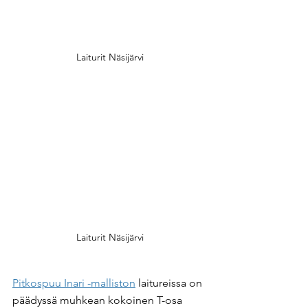
Laiturit Näsijärvi
Laiturit Näsijärvi
Pitkospuu Inari -malliston
 laitureissa on 
päädyssä muhkean kokoinen T-osa 