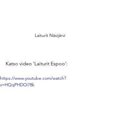
Laiturit Näsijärvi
Katso video 'Laiturit Espoo':
https://www.youtube.com/watch?
v=HQqPHDOi78k