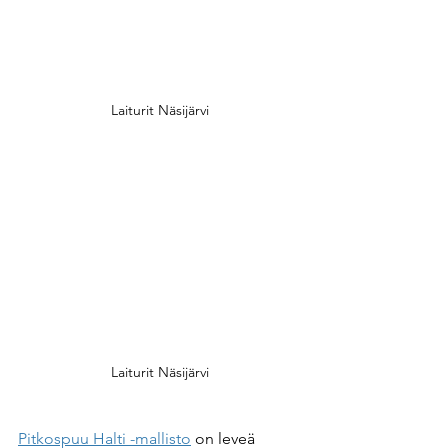
Laiturit Näsijärvi
Laiturit Näsijärvi
Pitkospuu Halti -mallisto
 on leveä 