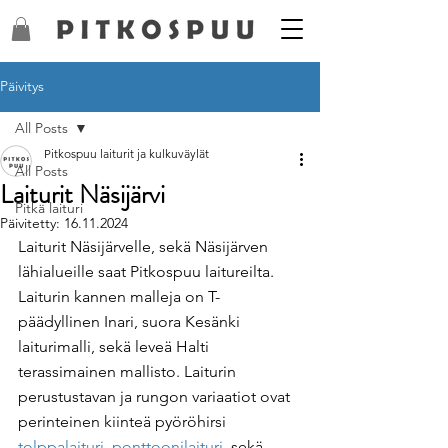
Päivitys
All Posts
Pitkospuu laiturit ja kulkuväylät
All Posts
Laiturit Näsijärvi
Pitkä laituri
Päivitetty:
16.11.2024
Laiturit Näsijärvelle, sekä Näsijärven 
lähialueille saat Pitkospuu laitureilta. 
Laiturin kannen malleja on T-
päädyllinen Inari, suora Kesänki 
laiturimalli, sekä leveä Halti 
terassimainen mallisto. Laiturin 
perustustavan ja rungon variaatiot ovat 
perinteinen kiinteä pyöröhirsi 
tolppalaituri
, 
ponttoonilaituri
, sekä 