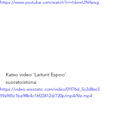
https://www.youtube.com/watch?v=rIdxmUNAswg
Katso video 'Laiturit Espoo' 
suoratoistona:
https://video.wixstatic.com/video/01f76d_5c2d8ac5
59a945c1be98b4c16f22412d/720p/mp4/file.mp4