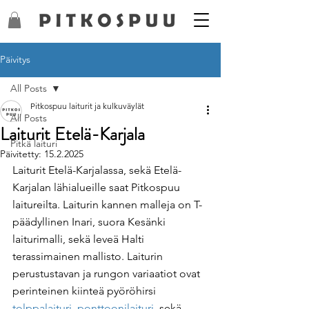
Päivitys
All Posts
Pitkospuu laiturit ja kulkuväylät
All Posts
Laiturit Etelä-Karjala
Pitkä laituri
Päivitetty:
15.2.2025
Laiturit Etelä-Karjalassa, sekä Etelä-
Karjalan lähialueille saat Pitkospuu 
laitureilta. Laiturin kannen malleja on T-
päädyllinen Inari, suora Kesänki 
laiturimalli, sekä leveä Halti 
terassimainen mallisto. Laiturin 
perustustavan ja rungon variaatiot ovat 
perinteinen kiinteä pyöröhirsi 
tolppalaituri
, 
ponttoonilaituri
, sekä 