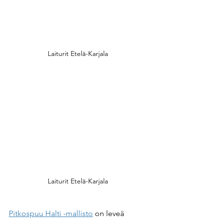
Laiturit Etelä-Karjala
Laiturit Etelä-Karjala
Pitkospuu Halti -mallisto
 on leveä 