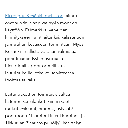
Pitkospuu Kesänki -malliston
 laiturit 
ovat suoria ja sopivat hyvin moneen 
käyttöön. Esimerkiksi veneiden 
kiinnitykseen, uintilaituriksi, kalasteluun 
ja muuhun kesäiseen toimintaan. Myös 
Kesänki -mallisto voidaan valmistaa 
perinteiseen tyyliin pyöreällä 
hirsitolpalla, ponttooneilla, tai 
laituripukeilla jotka voi tarvittaessa 
irroittaa talveksi.
Laituripakettien toimitus sisältää 
laiturien kansilankut, kiinnikkeet, 
runkotarvikkeet, hionnat, pylväät / 
ponttoonit / laituripukit, ankkuroinnit ja 
Tikkurilan 'Saaristo puuöljy' -käsittelyn. 