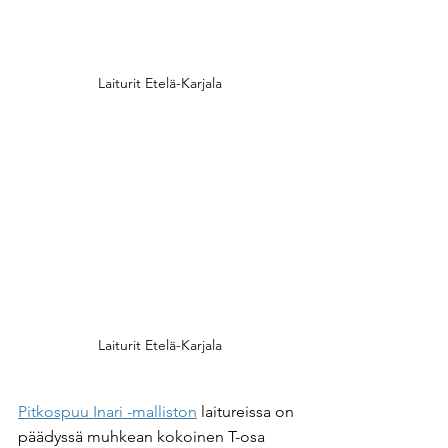
Laiturit Etelä-Karjala
Laiturit Etelä-Karjala
Pitkospuu Inari -malliston
 laitureissa on 
päädyssä muhkean kokoinen T-osa 