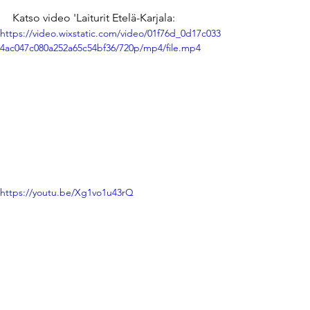
Katso video 'Laiturit Etelä-Karjala:
https://video.wixstatic.com/video/01f76d_0d17c033
4ac047c080a252a65c54bf36/720p/mp4/file.mp4
https://youtu.be/Xg1vo1u43rQ